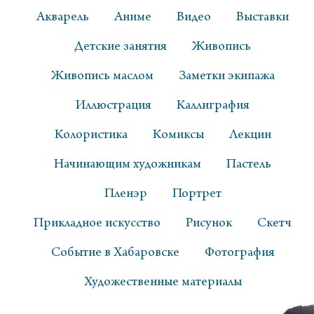
Акварель
Аниме
Видео
Выставки
Детские занятия
Живопись
Живопись маслом
Заметки экипажа
Иллюстрация
Каллиграфия
Колористика
Комиксы
Лекции
Начинающим художникам
Пастель
Пленэр
Портрет
Прикладное искусство
Рисунок
Скетч
Событие в Хабаровске
Фотография
Художественные материалы