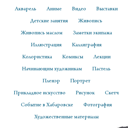
Акварель
Аниме
Видео
Выставки
Детские занятия
Живопись
Живопись маслом
Заметки экипажа
Иллюстрация
Каллиграфия
Колористика
Комиксы
Лекции
Начинающим художникам
Пастель
Пленэр
Портрет
Прикладное искусство
Рисунок
Скетч
Событие в Хабаровске
Фотография
Художественные материалы