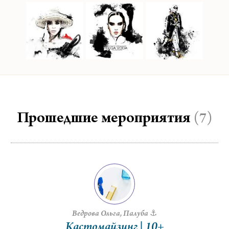
Прошедшие мероприятия
(7)
Ведрова Ольга
Палуба ⚓️
Кастомайзинг | 10+