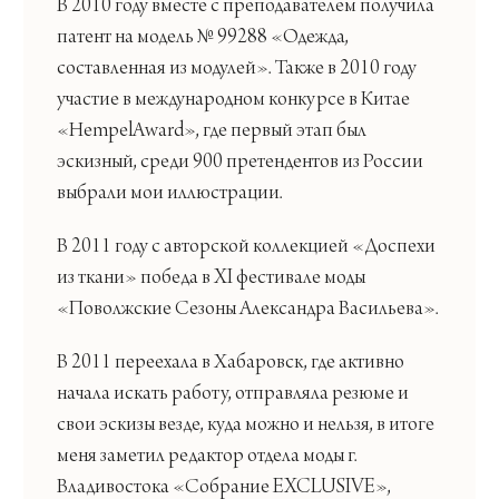
В 2010 году вместе с преподавателем получила
патент на модель № 99288 «Одежда,
составленная из модулей». Также в 2010 году
участие в международном конкурсе в Китае
«Н
empel
А
ward
», где первый этап был
эскизный, среди 900 претендентов из России
выбрали мои иллюстрации.
В 2011 году с авторской коллекцией «Доспехи
из ткани» победа в
XI
фестивале моды
«Поволжские Сезоны Александра Васильева».
В 2011 переехала в Хабаровск, где активно
начала искать работу, отправляла резюме и
свои эскизы везде, куда можно и нельзя, в итоге
меня заметил редактор отдела моды г.
Владивостока «Собрание
EXCLUSIVE
»,