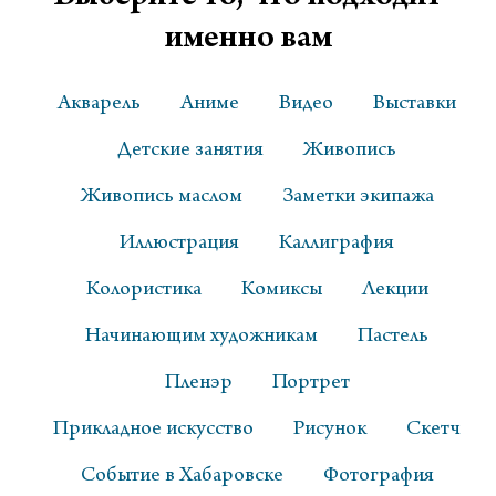
именно вам
Акварель
Аниме
Видео
Выставки
Детские занятия
Живопись
Живопись маслом
Заметки экипажа
Иллюстрация
Каллиграфия
Колористика
Комиксы
Лекции
Начинающим художникам
Пастель
Пленэр
Портрет
Прикладное искусство
Рисунок
Скетч
Событие в Хабаровске
Фотография