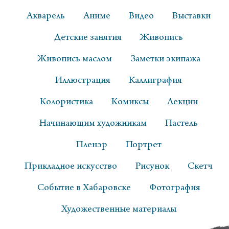
Акварель
Аниме
Видео
Выставки
Детские занятия
Живопись
Живопись маслом
Заметки экипажа
Иллюстрация
Каллиграфия
Колористика
Комиксы
Лекции
Начинающим художникам
Пастель
Пленэр
Портрет
Прикладное искусство
Рисунок
Скетч
Событие в Хабаровске
Фотография
Художественные материалы