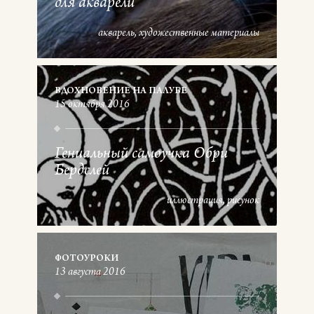
для акварели
акварель
художественные материалы
ВДОХНОВЕНИЕ НА ПАЛУБЕ
15 октября 2016
Гениальный самоучка Обри
Бердслей
иллюстрация
рисунок
ФОТОУРОКИ
13 августа 2016